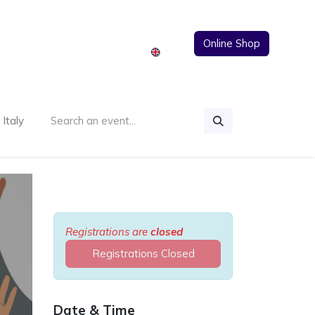
Online Shop
ments
Events
Contact us
E-Commerce
Italy
Registrations are
closed
Registrations Closed
Date & Time