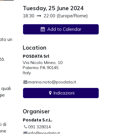
Tuesday, 25 June 2024
18:30
22:00
(
Europe/Rome
)
Add to Calendar
ato un
Location
POSDATA Srl
tà.
Via Nicolo Mineo, 10
Palermo PA 90145
Italy
marina.noto@posdata.it
 quali
Indicazioni
gie
Organiser
Posdata S.r.L.
i di
091 328014
ione
info@posdata.it